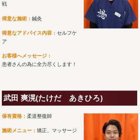
戦
得意な施術：
鍼灸
得意なアドバイス内容：
セルフケ
ア
お客様へメッセージ：
患者さんの為に全力尽くします！
武田 爽滉(たけだ あきひろ)
保有資格：
柔道整復師
施術メニュー：
矯正、マッサージ