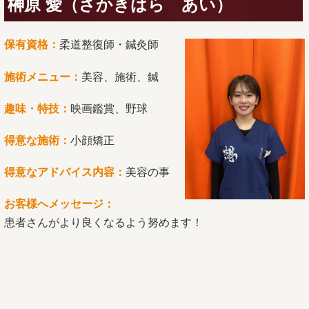
榊原 愛（さかきはら あい）
保有資格：
柔道整復師・鍼灸師
施術メニュー：
美容、施術、鍼
趣味・特技：
映画鑑賞、野球
得意な施術：
小顔矯正
得意なアドバイス内容：
美容の事
お客様へメッセージ：
患者さんがより良くなるよう努めます！