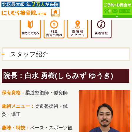
スタッフ紹介
院長：白水 勇樹(しらみず ゆうき)
保有資格：
柔道整復師・鍼灸師
施術メニュー：
柔道整復術・鍼
灸・矯正
趣味・特技：
ベース・スポーツ観